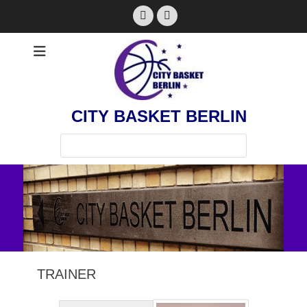
Zum
Facebook
Instagram
Inhalt
springen
CITY BASKET BERLIN
Suchen
nach:
TRAINER