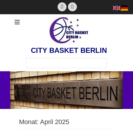
Zum
Facebook
Instagram
Inhalt
springen
CITY BASKET BERLIN
Suchen
nach:
Monat:
April 2025