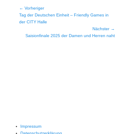
Beitragsnavigation
← Vorheriger
Vorheriger
Tag der Deutschen Einheit – Friendly Games in
Beitrag:
der CITY Halle
Nächster →
Nächster
Saisionfinale 2025 der Damen und Herren naht
Beitrag:
Impressum
Datenschutzerklärung