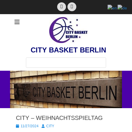
Zum
Facebook
Instagram
Inhalt
springen
CITY BASKET BERLIN
Suchen
nach:
CITY – WEIHNACHTSSPIELTAG
Posted
Autor
11/27/2024
CITY
on