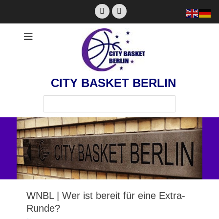
Zum
Facebook
Instagram
Inhalt
springen
CITY BASKET BERLIN
Suchen
nach:
WNBL | Wer ist bereit für eine Extra-
Runde?