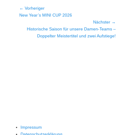
Beitragsnavigation
← Vorheriger
Vorheriger
New Year’s MINI CUP 2026
Beitrag:
Nächster →
Nächster
Historische Saison für unsere Damen-Teams –
Beitrag:
Doppelter Meistertitel und zwei Aufstiege!
Impressum
Datenschutzerklärung